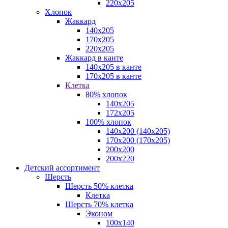
220х205
Хлопок
Жаккард
140x205
170х205
220х205
Жаккард в канте
140х205 в канте
170х205 в канте
Клетка
80% хлопок
140x205
172х205
100% хлопок
140x200 (140х205)
170x200 (170х205)
200х200
200х220
Детский ассортимент
Шерсть
Шерсть 50% клетка
Клетка
Шерсть 70% клетка
Эконом
100x140