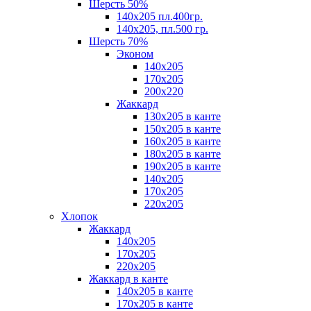
Шерсть 50%
140х205 пл.400гр.
140х205, пл.500 гр.
Шерсть 70%
Эконом
140х205
170х205
200х220
Жаккард
130х205 в канте
150х205 в канте
160х205 в канте
180х205 в канте
190х205 в канте
140х205
170х205
220х205
Хлопок
Жаккард
140x205
170х205
220х205
Жаккард в канте
140х205 в канте
170х205 в канте