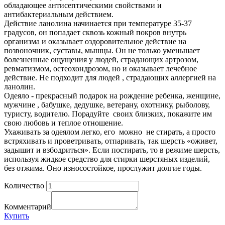
обладающее антисептическими свойствами и
антибактериальным действием.
Действие ланолина начинается при температуре 35-37
градусов, он попадает сквозь кожный покров внутрь
организма и оказывает оздоровительное действие на
позвоночник, суставы, мышцы. Он не только уменьшает
болезненные ощущения у людей, страдающих артрозом,
ревматизмом, остеохондрозом, но и оказывает лечебное
действие. Не подходит для людей , страдающих аллергией на
ланолин.
Одеяло - прекрасный подарок на рождение ребенка, женщине,
мужчине , бабушке, дедушке, ветерану, охотнику, рыболову,
туристу, водителю. Порадуйте своих близких, покажите им
свою любовь и теплое отношение.
Ухаживать за одеялом легко, его можно не стирать, а просто
встряхивать и проветривать, отпаривать, так шерсть «оживет,
задышит и взбодриться». Если постирать, то в режиме шерсть,
используя жидкое средство для стирки шерстяных изделий,
без отжима. Оно износостойкое, прослужит долгие годы.
Количество
Комментарий
Купить