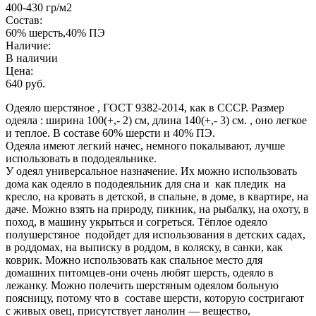
400-430 гр/м2
Состав:
60% шерсть,40% ПЭ
Наличие:
В наличии
Цена:
640 руб.
Одеяло шерстяное , ГОСТ 9382-2014, как в СССР. Размер
одеяла : ширина 100(+,- 2) см, длина 140(+,- 3) см. , оно легкое
и теплое. В составе 60% шерсти и 40% ПЭ.
Одеяла имеют легкий начес, немного покалывают, лучше
использовать в пододеяльнике.
У одеял универсальное назначение. Их можно использовать
дома как одеяло в пододеяльник для сна и как пледик на
кресло, на кровать в детской, в спальне, в доме, в квартире, на
даче. Можно взять на природу, пикник, на рыбалку, на охоту, в
поход, в машину укрыться и согреться. Тёплое одеяло
полушерстяное подойдет для использования в детских садах,
в роддомах, на выписку в роддом, в коляску, в санки, как
коврик. Можно использовать как спальное место для
домашних питомцев-они очень любят шерсть, одеяло в
лежанку. Можно полечить шерстяным одеялом больную
поясницу, потому что в составе шерсти, которую состригают
с живых овец, присутствует ланолин — вещество,